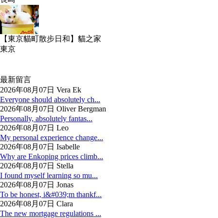
【東京貓町散步日和】貓之家
東京
最新留言
2026年08月07日 Vera Ek
Everyone should absolutely ch...
2026年08月07日 Oliver Bergman
Personally, absolutely fantas...
2026年08月07日 Leo
My personal experience change...
2026年08月07日 Isabelle
Why are Enkoping prices climb...
2026年08月07日 Stella
I found myself learning so mu...
2026年08月07日 Jonas
To be honest, i&#039;m thankf...
2026年08月07日 Clara
The new mortgage regulations ...