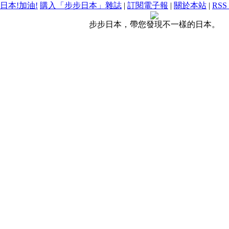
日本!加油!
購入「步步日本」雜誌
|
訂閱電子報
|
關於本站
|
RSS
步步日本，帶您發現不一樣的日本。