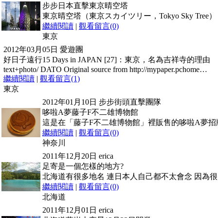
步步日本直擊東京晴空塔
東京晴空塔（東京スカイツリー，Tokyo Sky Tr
繼續閱讀
|
觀看留言(0)
東京
2012年03月05日
愛遊團
好日子遠行15 Days in JAPAN [27]：東京，名為吉祥寺的理由
text+photo/ DATO Original source from http://mypaper.pchome…
繼續閱讀
|
觀看留言(1)
東京
2012年01月10日
步步街頭直擊團隊
哆啦A夢藤子F不二雄博物館
這是在「藤子F不二雄博物館」裡販售的哆啦A夢招牌
繼續閱讀
|
觀看留言(0)
神奈川
2011年12月20日
erica
足寄是一個怎樣的地方?
北海道有很多地名 連日本人自己都不太會念 因為很
繼續閱讀
|
觀看留言(0)
北海道
2011年12月01日
erica