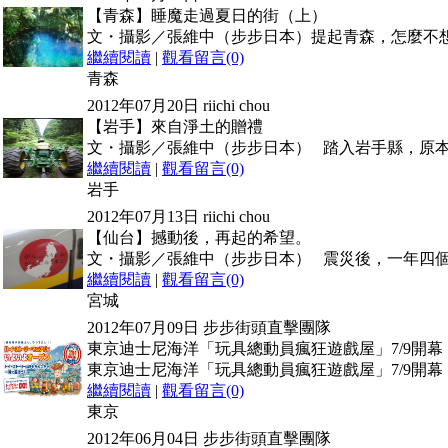
【青森】睡魔走過夏日的街（上）
文・攝影／張維中（步步日本）提起青森，怎麼不
繼續閱讀
|
觀看留言(0)
青森
2012年07月20日
riichi chou
【岩手】來自淨土的贈禮
文・攝影／張維中（步步日本） 踏入岩手縣，原
繼續閱讀
|
觀看留言(0)
岩手
2012年07月13日
riichi chou
【仙台】撼動後，再起的希望。
文・攝影／張維中（步步日本） 震災後，一年四
繼續閱讀
|
觀看留言(0)
宮城
2012年07月09日
步步街頭直擊團隊
東京迪士尼海洋「玩具總動員瘋狂遊戲屋」7/9開幕
東京迪士尼海洋「玩具總動員瘋狂遊戲屋」7/9開幕
繼續閱讀
|
觀看留言(0)
東京
2012年06月04日
步步街頭直擊團隊