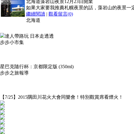
北海道藻岩山夜景12月23日開業
如果大家要我推薦札幌夜景的話，藻岩山的夜景一定
繼續閱讀
|
觀看留言(0)
北海道
達人帶路玩 日本走透透
步步小市集
星巴克隨行杯：京都限定版 (350ml)
步步之旅報導
【7/25】2015隅田川花火大會同樂會！特別觀賞席看煙火！