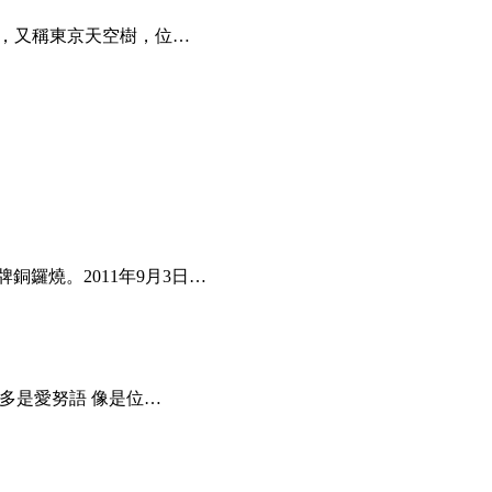
ee），又稱東京天空樹，位…
銅鑼燒。2011年9月3日…
多是愛努語 像是位…