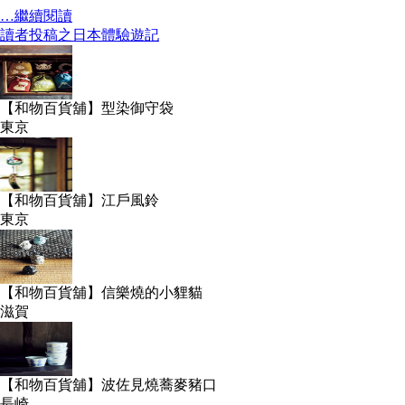
…繼續閱讀
讀者投稿之日本體驗遊記
【和物百貨舖】型染御守袋
東京
【和物百貨舖】江戶風鈴
東京
【和物百貨舖】信樂燒的小貍貓
滋賀
【和物百貨舖】波佐見燒蕎麥豬口
長崎