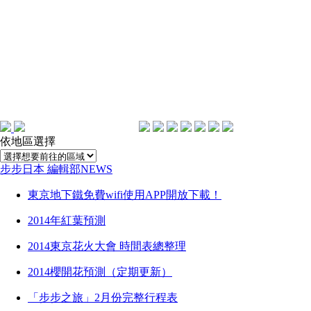
依地區選擇
步步日本 編輯部NEWS
東京地下鐵免費wifi使用APP開放下載！
2014年紅葉預測
2014東京花火大會 時間表總整理
2014櫻開花預測（定期更新）
「步步之旅」2月份完整行程表