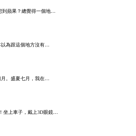
想到蘋果？總覺得一個地…
本以為跟這個地方沒有…
個月。盛夏七月，我在…
！坐上車子，戴上3D眼鏡…