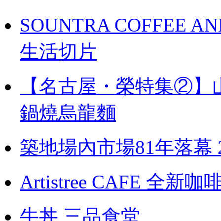
SOUNTRA COFFEE
生活切片
【名古屋・榮特集②】
鍋燒烏龍麵
築地場內市場81年落幕 
Artistree CAFE 全新
牛丼 三品食堂