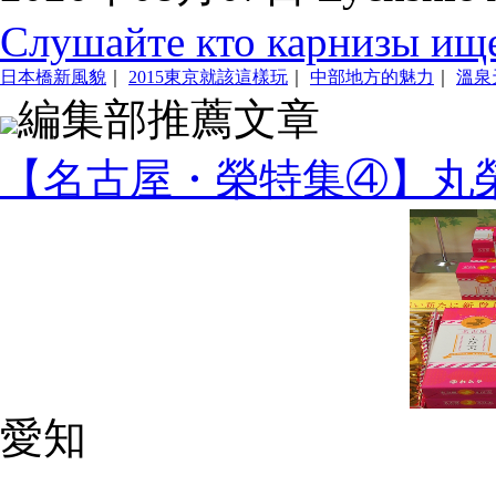
Слушайте кто карнизы ище
日本橋新風貌
｜
2015東京就該這樣玩
｜
中部地方的魅力
｜
溫泉
編集部推薦文章
【名古屋・榮特集④】丸
愛知