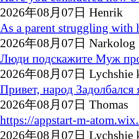
2026年08月07日 Henrik
As a parent struggling with h
2026年08月07日 Narkolog 
Люди подскажите Муж прос
2026年08月07日 Lychshie k
Привет, народ Задолбался я
2026年08月07日 Thomas
https://appstart-m-atom.wix..
2026年08月07日 Lychshie ka