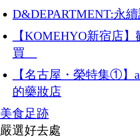
D&DEPARTMENT
【KOMEHYO新宿店
買
【名古屋・榮特集①】a
的藥妝店
美食足跡
嚴選好去處