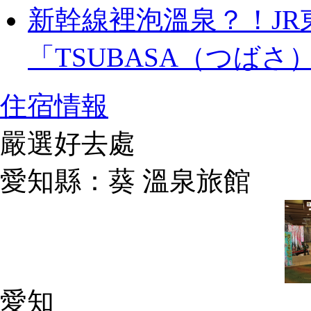
新幹線裡泡溫泉？！J
「TSUBASA（つば
住宿情報
嚴選好去處
愛知縣：葵 溫泉旅館
愛知