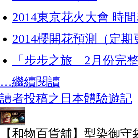
2014東京花火大會 時
2014櫻開花預測（定期
「步步之旅」2月份完
…繼續閱讀
讀者投稿之日本體驗遊記
【和物百貨舖】型染御守