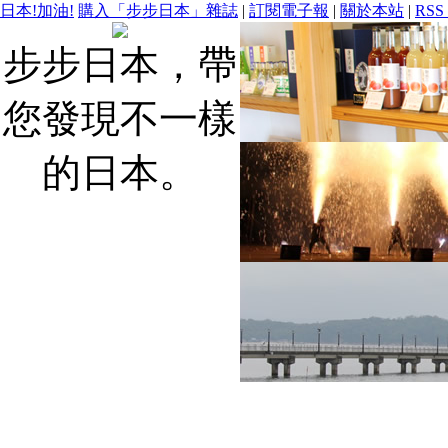
日本!加油!
購入「步步日本」雜誌
|
訂閱電子報
|
關於本站
|
RSS
步步日本，帶
您發現不一樣
的日本。