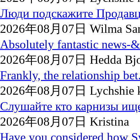
Люди подскажите Продавцы
2026年08月07日 Wilma San
Absolutely fantastic news-&l
2026年08月07日 Hedda Bjo
Frankly, the relationship bet.
2026年08月07日 Lychshie ka
Слушайте кто карнизы ище
2026年08月07日 Kristina
Have you considered how S