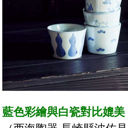
藍色彩繪與白瓷對比媲