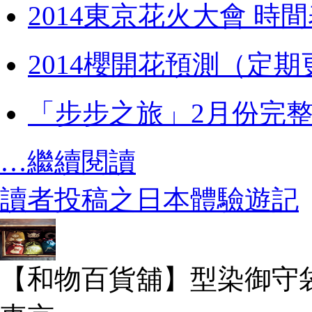
2014東京花火大會 時
2014櫻開花預測（定期
「步步之旅」2月份完
…繼續閱讀
讀者投稿之日本體驗遊記
【和物百貨舖】型染御守