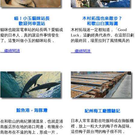
貓咪也能當電車站的站長嗎？愛貓成
木村拓哉迷一定都知道，「Good
癡的日本人，真的讓這件事情發生
Luck」這齣經典代表作。在這部日劇
了。這隻叫做小玉的貓咪站長，
的最終回，場景拉到了風情獨具的
…繼續閱讀
…繼續閱讀
日本人常常喜歡在吃飯時或在御飯糰
在和歌山的南紀勝浦溫泉，也就是浦
裡，放上一粒大大的梅子作為提味。
島飯店所在地的港口周邊，有幾座小
這些梅子跟台灣的梅子很不同，
島散布在不遠的海上，形成一片，