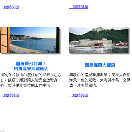
…繼續閱讀
…繼續閱讀
這次在和歌山白濱住宿的武藏（むさ
和歌山的南紀勝浦溫泉，美在大自然
し）飯店，絕對讓人能完全放鬆身
海天一色的景致，大海與小島，交織
心，暫時拋開繁忙的工作生活，
成一片美麗風情。
…繼續閱讀
…繼續閱讀