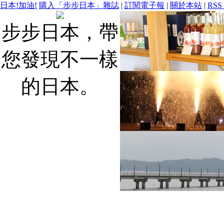
日本!加油!
購入「步步日本」雜誌
|
訂閱電子報
|
關於本站
|
RSS
步步日本，帶
您發現不一樣
的日本。