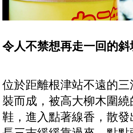
令人不禁想再走一回的斜
位於距離根津站不遠的三
裝而成，被高大柳木圍繞
鞋，進入點著線香，散發
長三吉緩緩靠過來，點點