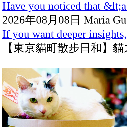
Have you noticed that &lt;a 
2026年08月08日 Maria Gus
If you want deeper insights, 
【東京貓町散步日和】貓