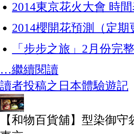
2014東京花火大會 時
2014櫻開花預測（定期
「步步之旅」2月份完
…繼續閱讀
讀者投稿之日本體驗遊記
【和物百貨舖】型染御守