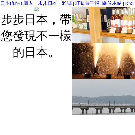
日本!加油!
購入「步步日本」雜誌
|
訂閱電子報
|
關於本站
|
RSS
步步日本，帶
您發現不一樣
的日本。