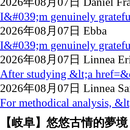
2026年08月07日 Daniel Fra
I&#039;m genuinely grateful
2026年08月07日 Ebba
I&#039;m genuinely grateful
2026年08月07日 Linnea Eri
After studying &lt;a href=&
2026年08月07日 Linnea Sa
For methodical analysis, &lt;
【岐阜】悠悠古情的夢境