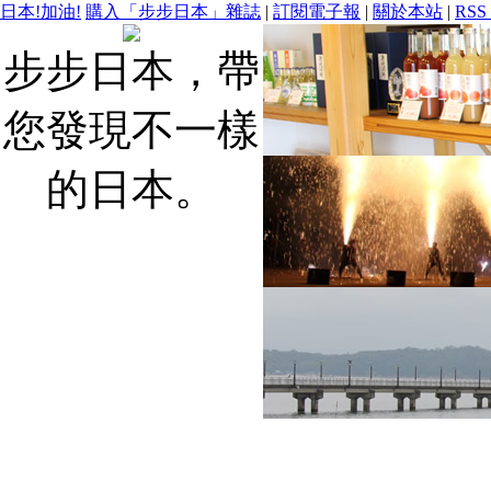
日本!加油!
購入「步步日本」雜誌
|
訂閱電子報
|
關於本站
|
RSS
步步日本，帶
您發現不一樣
的日本。