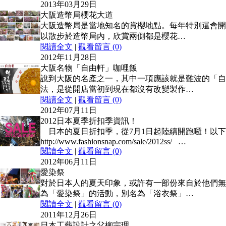
2013年03月29日
大阪造幣局櫻花大道
大阪造幣局是當地知名的賞櫻地點。每年特別還會開
以散步於造幣局內，欣賞兩側都是櫻花…
閱讀全文
|
觀看留言 (0)
2012年11月28日
大阪名物「自由軒」咖哩飯
說到大阪的名產之一，其中一項應該就是難波的「自
法，是從開店當初到現在都沒有改變製作…
閱讀全文
|
觀看留言 (0)
2012年07月11日
2012日本夏季折扣季資訊！
日本的夏日折扣季，從7月1日起陸續開跑囉！以下
http://www.fashionsnap.com/sale/2012ss/ …
閱讀全文
|
觀看留言 (0)
2012年06月11日
愛染祭
對於日本人的夏天印象，或許有一部份來自於他們無
為「愛染祭」的活動，別名為「浴衣祭」…
閱讀全文
|
觀看留言 (0)
2011年12月26日
日本工藝設計之父柳宗理