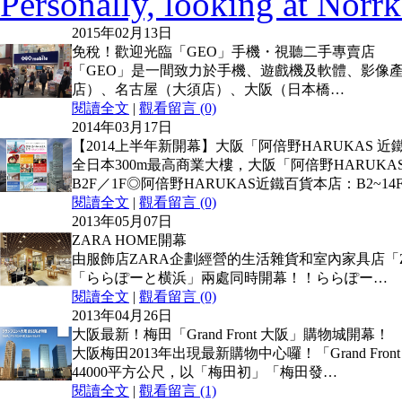
Personally, looking at Norrk
2015年02月13日
免稅！歡迎光臨「GEO」手機・視聽二手專賣店
「GEO」是一間致力於手機、遊戲機及軟體、影像產
店）、名古屋（大須店）、大阪（日本橋…
閱讀全文
|
觀看留言 (0)
2014年03月17日
【2014上半年新開幕】大阪「阿倍野HARUKAS 
全日本300m最高商業大樓，大阪「阿倍野HARUK
B2F／1F◎阿倍野HARUKAS近鐵百貨本店：B2~14
閱讀全文
|
觀看留言 (0)
2013年05月07日
ZARA HOME開幕
由服飾店ZARA企劃經營的生活雜貨和室內家具店「ZARA
「ららぽーと横浜」兩處同時開幕！！ららぽー…
閱讀全文
|
觀看留言 (0)
2013年04月26日
大阪最新！梅田「Grand Front 大阪」購物城開幕！
大阪梅田2013年出現最新購物中心囉！「Grand F
44000平方公尺，以「梅田初」「梅田發…
閱讀全文
|
觀看留言 (1)