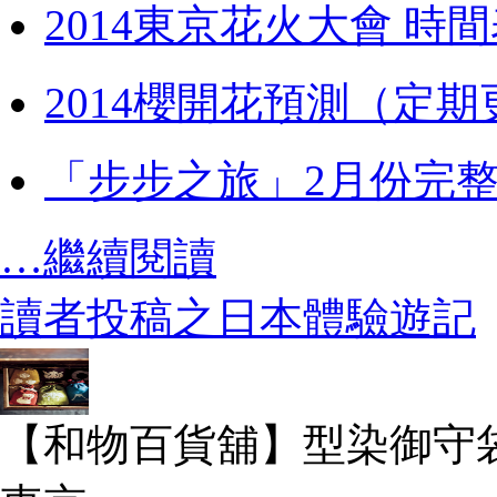
2014東京花火大會 時
2014櫻開花預測（定期
「步步之旅」2月份完
…繼續閱讀
讀者投稿之日本體驗遊記
【和物百貨舖】型染御守