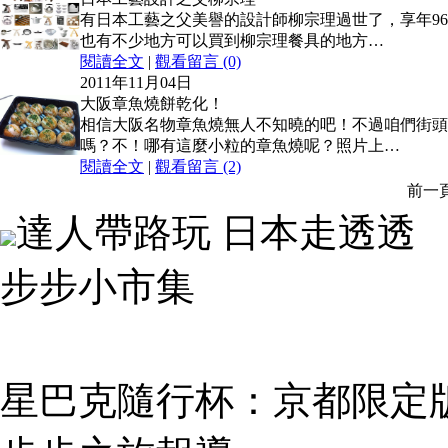
有日本工藝之父美譽的設計師柳宗理過世了，享年9
也有不少地方可以買到柳宗理餐具的地方…
閱讀全文
|
觀看留言 (0)
2011年11月04日
大阪章魚燒餅乾化！
相信大阪名物章魚燒無人不知曉的吧！不過咱們街頭
嗎？不！哪有這麼小粒的章魚燒呢？照片上…
閱讀全文
|
觀看留言 (2)
前一
達人帶路玩 日本走透透
步步小市集
星巴克隨行杯：京都限定版 (