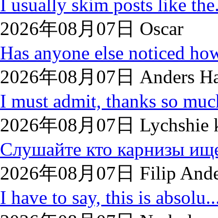
I usually skim posts like the.
2026年08月07日 Oscar
Has anyone else noticed how
2026年08月07日 Anders Ha
I must admit, thanks so much
2026年08月07日 Lychshie k
Слушайте кто карнизы ище
2026年08月07日 Filip Ande
I have to say, this is absolu..