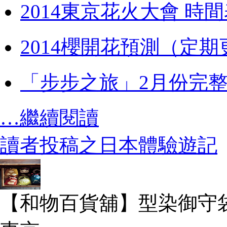
2014東京花火大會 時
2014櫻開花預測（定期
「步步之旅」2月份完
…繼續閱讀
讀者投稿之日本體驗遊記
【和物百貨舖】型染御守