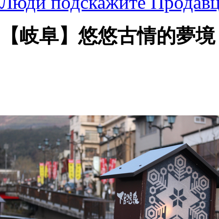
Люди подскажите Продавцы
【岐阜】悠悠古情的夢境