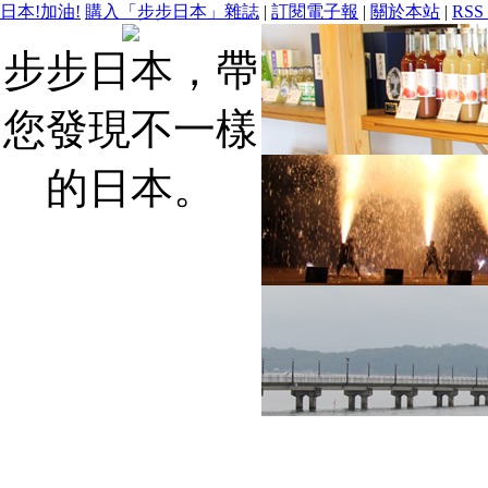
日本!加油!
購入「步步日本」雜誌
|
訂閱電子報
|
關於本站
|
RSS
步步日本，帶
您發現不一樣
的日本。