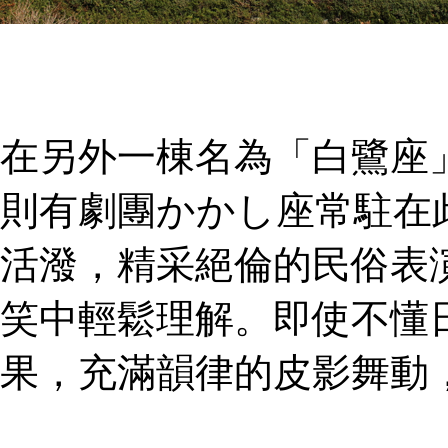
在另外一棟名為「白鷺座
則有劇團かかし座常駐在
活潑，精采絕倫的民俗表
笑中輕鬆理解。即使不懂
果，充滿韻律的皮影舞動