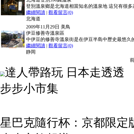
登別溫泉鄉是北海道相當知名的溫泉地 這兒有很多
繼續閱讀
|
觀看留言(0)
北海道
2009年11月29日
美鳥
伊豆修善寺溫泉區
中伊豆的修善寺溫泉街是在伊豆半島中歷史最悠久
繼續閱讀
|
觀看留言(0)
静岡
達人帶路玩 日本走透透
步步小市集
星巴克隨行杯：京都限定版 (