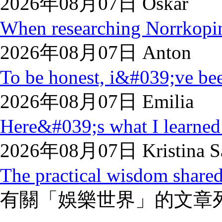
2026年08月07日 Oskar
When researching Norrkopi
2026年08月07日 Anton
To be honest, i&#039;ve bee
2026年08月07日 Emilia
Here&#039;s what I learned:
2026年08月07日 Kristina S
The practical wisdom shared 
有關「娛樂世界」的文章列