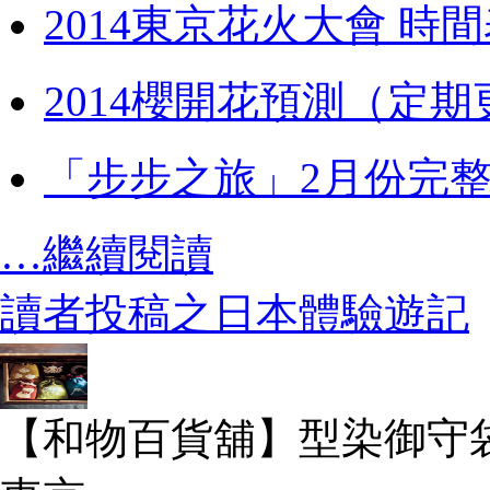
2014東京花火大會 時
2014櫻開花預測（定期
「步步之旅」2月份完
…繼續閱讀
讀者投稿之日本體驗遊記
【和物百貨舖】型染御守