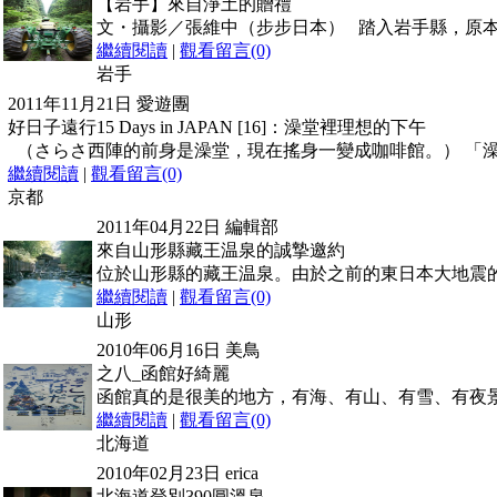
【岩手】來自淨土的贈禮
文・攝影／張維中（步步日本） 踏入岩手縣，原
繼續閱讀
|
觀看留言(0)
岩手
2011年11月21日
愛遊團
好日子遠行15 Days in JAPAN [16]：澡堂裡理想的下午
（さらさ西陣的前身是澡堂，現在搖身一變成咖啡館。） 「
繼續閱讀
|
觀看留言(0)
京都
2011年04月22日
編輯部
來自山形縣藏王温泉的誠摯邀約
位於山形縣的藏王温泉。由於之前的東日本大地震
繼續閱讀
|
觀看留言(0)
山形
2010年06月16日
美鳥
之八_函館好綺麗
函館真的是很美的地方，有海、有山、有雪、有夜
繼續閱讀
|
觀看留言(0)
北海道
2010年02月23日
erica
北海道登別390圓溫泉