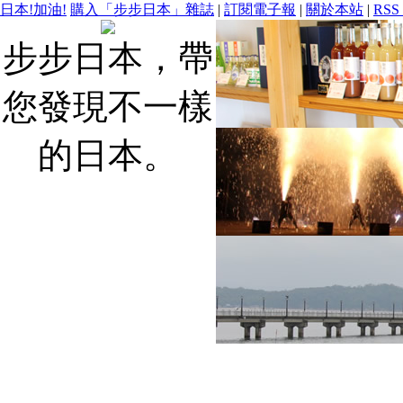
日本!加油!
購入「步步日本」雜誌
|
訂閱電子報
|
關於本站
|
RSS
步步日本，帶
您發現不一樣
的日本。