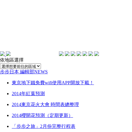
依地區選擇
步步日本 編輯部NEWS
東京地下鐵免費wifi使用APP開放下載！
2014年紅葉預測
2014東京花火大會 時間表總整理
2014櫻開花預測（定期更新）
「步步之旅」2月份完整行程表