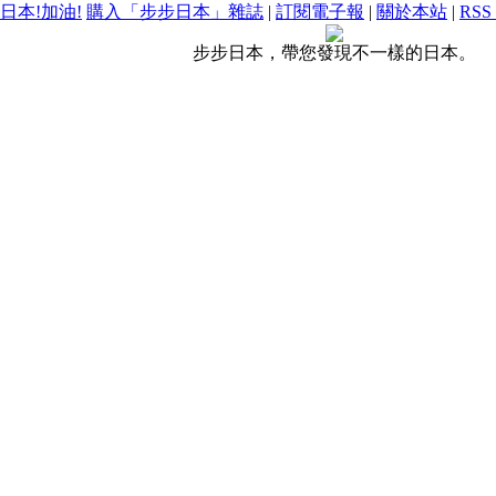
日本!加油!
購入「步步日本」雜誌
|
訂閱電子報
|
關於本站
|
RSS
步步日本，帶您發現不一樣的日本。