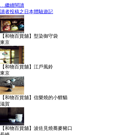
…繼續閱讀
讀者投稿之日本體驗遊記
【和物百貨舖】型染御守袋
東京
【和物百貨舖】江戶風鈴
東京
【和物百貨舖】信樂燒的小貍貓
滋賀
【和物百貨舖】波佐見燒蕎麥豬口
長崎