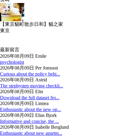
【東京貓町散步日和】貓之家
東京
最新留言
2026年08月09日 Emile
psychologist
2026年08月09日 Per Jonsson
Curious about the policy behi...
2026年08月09日 Astrid
The stepbystep moving checkli...
2026年08月09日 Elin
Download the full dataset fro...
2026年08月09日 Linnea
Enthusiastic about the new op...
2026年08月09日 Elias Bjork
Informative and concise, the ...
2026年08月09日 Isabelle Berglund
Enthusiastic about new apartm...