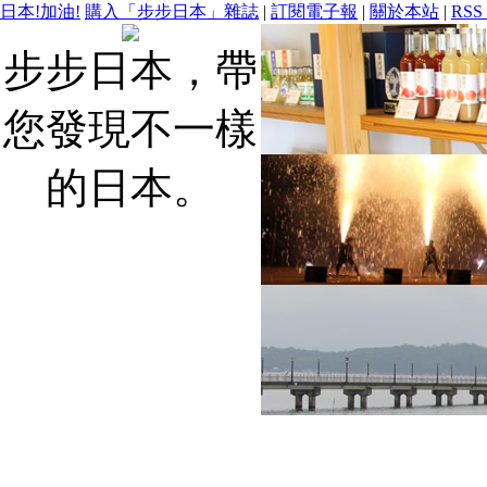
日本!加油!
購入「步步日本」雜誌
|
訂閱電子報
|
關於本站
|
RSS
步步日本，帶
您發現不一樣
的日本。