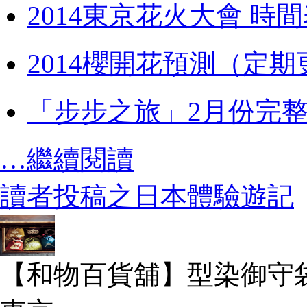
2014東京花火大會 時
2014櫻開花預測（定期
「步步之旅」2月份完
…繼續閱讀
讀者投稿之日本體驗遊記
【和物百貨舖】型染御守