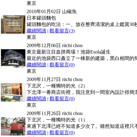
東京
2010年01月02日
山椒魚
日本罐頭麵包
罐頭麵包的吃法：一、放在整齊清潔的桌上鑑賞30
繼續閱讀
|
觀看留言(3)
東京
2009年12月06日
riichi chou
東京最新注目血拼商場！池袋Esola誕生
最近的池袋西口矗立了一棟新的建築，黑白相間的
繼續閱讀
|
觀看留言(0)
東京
2009年11月27日
riichi chou
下北沢，一種獨特的光（2）
下北澤一番商店街裡，我注意到一間室內設計得簡
繼續閱讀
|
觀看留言(0)
東京
2009年11月26日
riichi chou
下北沢，一種獨特的光（1）
來過下北澤已經不知道多少次了。雖然知道這裡只
繼續閱讀
|
觀看留言(0)