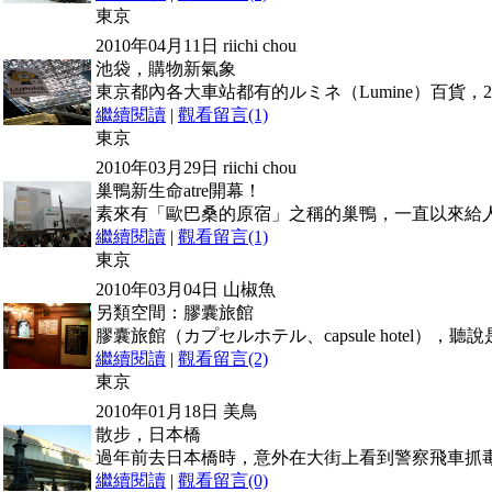
東京
2010年04月11日
riichi chou
池袋，購物新氣象
東京都內各大車站都有的ルミネ（Lumine）百貨，2
繼續閱讀
|
觀看留言(1)
東京
2010年03月29日
riichi chou
巢鴨新生命atre開幕！
素來有「歐巴桑的原宿」之稱的巢鴨，一直以來給
繼續閱讀
|
觀看留言(1)
東京
2010年03月04日
山椒魚
另類空間：膠囊旅館
膠囊旅館（カプセルホテル、capsule hotel）
繼續閱讀
|
觀看留言(2)
東京
2010年01月18日
美鳥
散步，日本橋
過年前去日本橋時，意外在大街上看到警察飛車抓
繼續閱讀
|
觀看留言(0)